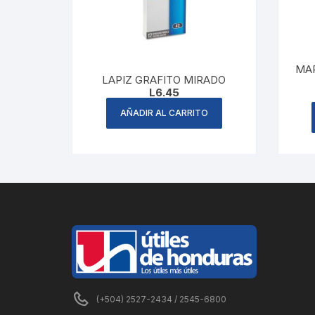
MAR
LAPIZ GRAFITO MIRADO
L
6.45
AÑADIR AL CARRITO
(+504) 2527-2434 / 2545-6800