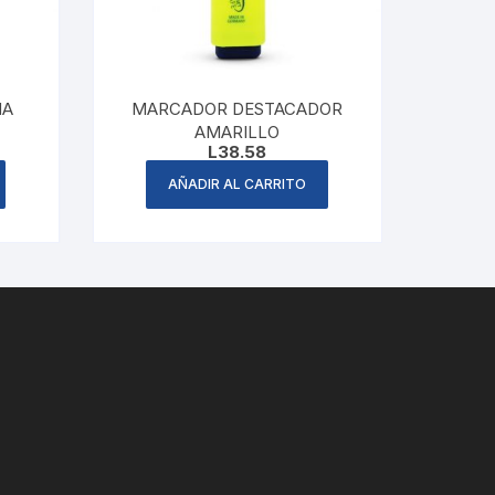
NA
MARCADOR DESTACADOR
AMARILLO
ent
L
38.58
e
AÑADIR AL CARRITO
59.