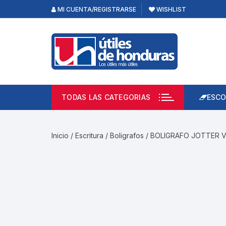
Skip
MI CUENTA/REGISTRARSE
WISHLIST
to
content
TODAS LAS CATEGORIAS
ESCO
Lápi
Emp
Inicio
/
Escritura
/
Boligrafos
/ BOLIGRAFO JOTTER 
Acce
Prod
Borr
Libre
Calc
Pape
Cuad
Limp