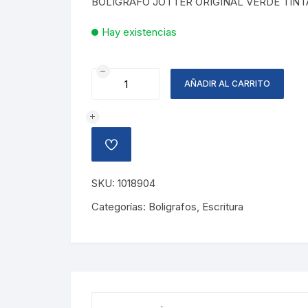
BOLIGRAFO JOTTER ORIGINAL VERDE TINT
Hay existencias
BOLIGRAFO
AÑADIR AL CARRITO
JOTTER
VERDE
PARKER
cantidad
AÑADIR
A
LA
LISTA
SKU:
1018904
DE
DESEOS
Categorías:
Boligrafos
,
Escritura