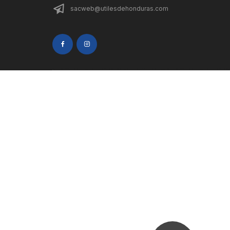
sacweb@utilesdehonduras.com