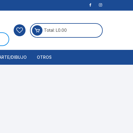
Total:
L
0.00
ARTE/DIBUJO
OTROS
rtículos Para Manualidades
ogía
erramientas
nstrumento de Dibujo