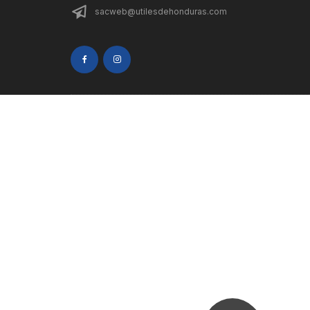
sacweb@utilesdehonduras.com