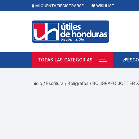
Skip
MI CUENTA/REGISTRARSE
WISHLIST
to
content
TODAS LAS CATEGORIAS
ESCO
Lápi
Emp
Inicio
/
Escritura
/
Boligrafos
/ BOLIGRAFO JOTTER X
Acce
Prod
Borr
Libre
Calc
Pape
Cuad
Limp