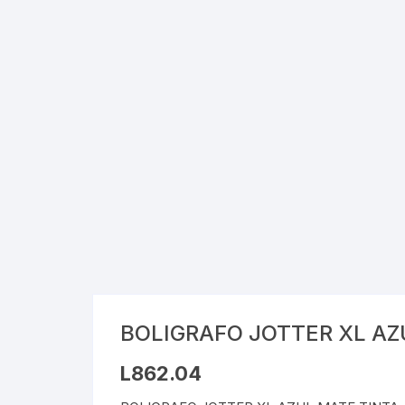
Cray
Stic
Saca
Pint
Plast
Tarj
Tijer
Gom
BOLIGRAFO JOTTER XL AZ
Marc
L
862.04