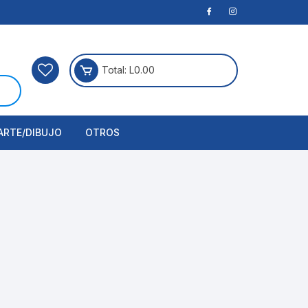
Total:
L
0.00
ARTE/DIBUJO
OTROS
rtículos Para Manualidades
ogía
erramientas
nstrumento de Dibujo