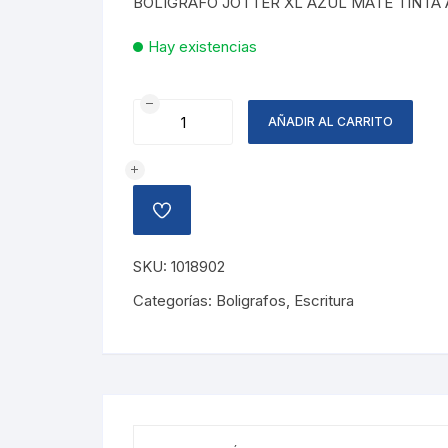
BOLIGRAFO JOTTER XL AZUL MATE TINTA
Hay existencias
BOLIGRAFO
AÑADIR AL CARRITO
JOTTER
XL
AZUL
MATE
AÑADIR
PARKER
A
LA
cantidad
LISTA
SKU:
1018902
DE
DESEOS
Categorías:
Boligrafos
,
Escritura