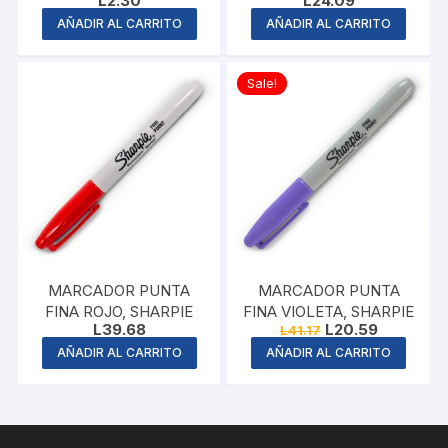
L
2.30
L
24.09
PENTEL
AÑADIR AL CARRITO
AÑADIR AL CARRITO
Sale!
MARCADOR PUNTA
MARCADOR PUNTA
FINA ROJO, SHARPIE
FINA VIOLETA, SHARPIE
Original
Current
L
39.68
L
20.59
L
41.17
price
price
AÑADIR AL CARRITO
AÑADIR AL CARRITO
was:
is:
L41.17.
L20.59.