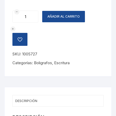
BOLIGRAFO
AÑADIR AL CARRITO
1.0MM
AZUL
cantidad
AÑADIR
A
LA
LISTA
SKU:
1005727
DE
DESEOS
Categorías:
Boligrafos
,
Escritura
DESCRIPCIÓN