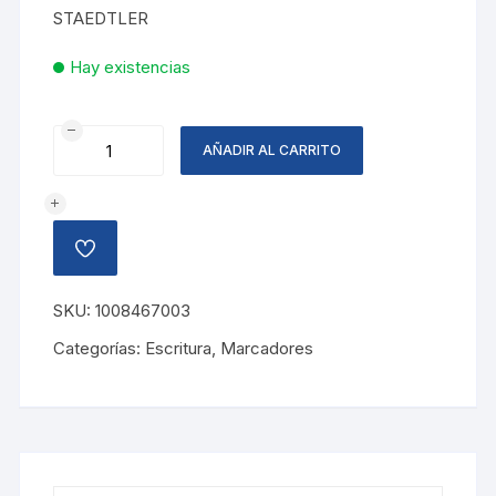
STAEDTLER
Hay existencias
BOLIGRAFO
AÑADIR AL CARRITO
TRIPLUS
FINELINER
AZUL
cantidad
AÑADIR
A
LA
LISTA
SKU:
1008467003
DE
DESEOS
Categorías:
Escritura
,
Marcadores