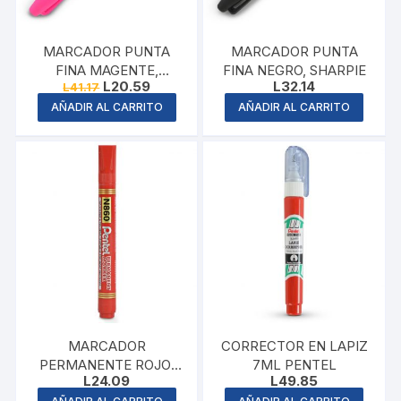
MARCADOR PUNTA
MARCADOR PUNTA
FINA MAGENTE,
FINA NEGRO, SHARPIE
Original
Current
L
20.59
L
32.14
L
41.17
SHARPIE
price
price
AÑADIR AL CARRITO
AÑADIR AL CARRITO
was:
is:
L41.17.
L20.59.
MARCADOR
CORRECTOR EN LAPIZ
PERMANENTE ROJO,
7ML PENTEL
L
24.09
L
49.85
PENTEL