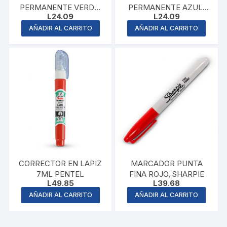
PERMANENTE VERDE,
PERMANENTE AZUL,
L
24.09
L
24.09
PENTEL
PENTEL
AÑADIR AL CARRITO
AÑADIR AL CARRITO
CORRECTOR EN LAPIZ
MARCADOR PUNTA
7ML PENTEL
FINA ROJO, SHARPIE
L
49.85
L
39.68
AÑADIR AL CARRITO
AÑADIR AL CARRITO