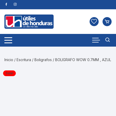
Skip
to
content
Inicio
/
Escritura
/
Boligrafos
/ BOLIGRAFO WOW 0.7MM , AZUL
Sale!