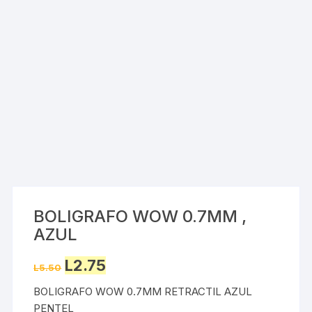
BOLIGRAFO WOW 0.7MM ,
AZUL
Original
Current
L
2.75
L
5.50
price
price
was:
is:
BOLIGRAFO WOW 0.7MM RETRACTIL AZUL
L5.50.
L2.75.
PENTEL