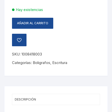
Hay existencias
AÑADIR AL CARRITO
BOLIGRAFO
WOW
0.7MM
AÑADIR
,
A
LA
AZUL
LISTA
SKU:
1008418003
cantidad
DE
DESEOS
Categorías:
Boligrafos
,
Escritura
DESCRIPCIÓN