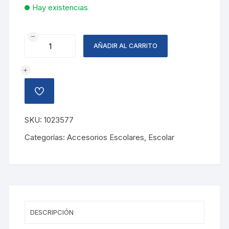
Hay existencias
BOTE
AÑADIR AL CARRITO
METAL
MINIZ
SURTIDO
12
AÑADIR
OZ
A
LA
cantidad
LISTA
SKU:
1023577
DE
DESEOS
Categorías:
Accesorios Escolares
,
Escolar
DESCRIPCIÓN