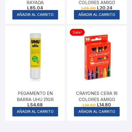
RAYADA
COLORES AMIGO
Original
Current
L
85.04
L
20.24
L
25.30
price
price
AÑADIR AL CARRITO
AÑADIR AL CARRITO
was:
is:
L25.30.
L20.24.
Sale!
PEGAMENTO EN
CRAYONES CERA 16
BARRA UHU 21GR
COLORES AMIGO
Original
Current
L
54.68
L
14.80
L
18.50
price
price
AÑADIR AL CARRITO
AÑADIR AL CARRITO
was:
is:
L18.50.
L14.80.