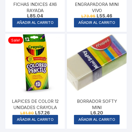
FICHAS INDICES 4X6
ENGRAPADORA MINI
RAYADA
VIVO
Original
Current
L
85.04
L
55.46
L
73.95
price
price
AÑADIR AL CARRITO
AÑADIR AL CARRITO
was:
is:
L73.95.
L55.46.
Sale!
LAPICES DE COLOR 12
BORRADOR SOFTY
UNIDADES CRAYOLA
MINI
Original
Current
L
57.26
L
6.20
L
81.80
price
price
AÑADIR AL CARRITO
AÑADIR AL CARRITO
was:
is:
L81.80.
L57.26.