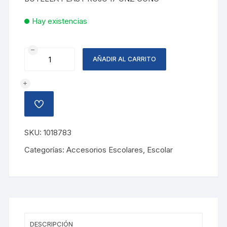
L283.99.
L170.40.
Hay existencias
BOTELLA
AÑADIR AL CARRITO
PLASTICA
ROJO
17
OZ
AÑADIR
cantidad
A
LA
LISTA
SKU:
1018783
DE
DESEOS
Categorías:
Accesorios Escolares
,
Escolar
DESCRIPCIÓN