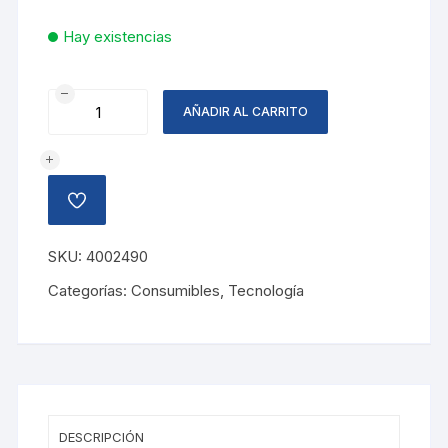
Hay existencias
TINTA
AÑADIR AL CARRITO
EN
BOTE
T504220
CYAN
AÑADIR
EPSON
A
LA
cantidad
LISTA
SKU:
4002490
DE
DESEOS
Categorías:
Consumibles
,
Tecnología
DESCRIPCIÓN