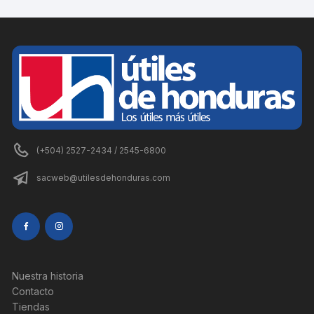
(+504) 2527-2434 / 2545-6800
sacweb@utilesdehonduras.com
Nuestra historia
Contacto
Tiendas