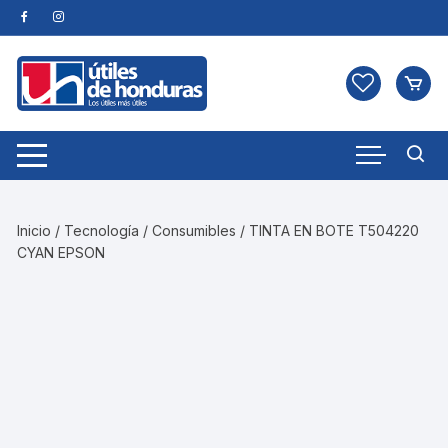
Skip
to
content
Inicio
/
Tecnología
/
Consumibles
/ TINTA EN BOTE T504220
CYAN EPSON