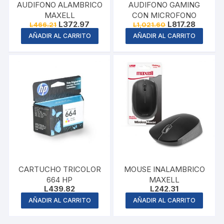
AUDIFONO ALAMBRICO
AUDIFONO GAMING
MAXELL
CON MICROFONO
Original
Current
Original
Current
L
372.97
L
817.28
L
466.21
L
1,021.60
price
price
price
price
AÑADIR AL CARRITO
AÑADIR AL CARRITO
was:
is:
was:
is:
L466.21.
L372.97.
L1,021.60.
L817.28.
CARTUCHO TRICOLOR
MOUSE INALAMBRICO
664 HP
MAXELL
L
439.82
L
242.31
AÑADIR AL CARRITO
AÑADIR AL CARRITO