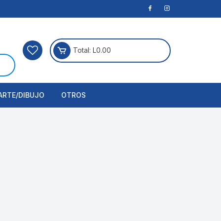
Total:
L
0.00
ARTE/DIBUJO
OTROS
rtículos Para Manualidades
ogía
erramientas
nstrumento de Dibujo