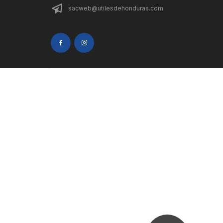
sacweb@utilesdehonduras.com