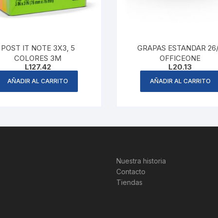
POST IT NOTE 3X3, 5
GRAPAS ESTANDAR 26
COLORES 3M
OFFICEONE
L
127.42
L
20.13
AÑADIR AL CARRITO
AÑADIR AL CARRITO
Nuestra historia
Contacto
Tiendas