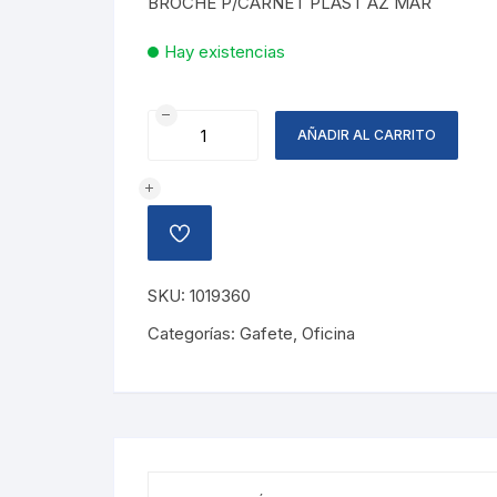
BROCHE P/CARNET PLAST AZ MAR
Hay existencias
BROCHE
AÑADIR AL CARRITO
PARA
CARNET
AZUL
MARINO
AÑADIR
cantidad
A
LA
LISTA
SKU:
1019360
DE
DESEOS
Categorías:
Gafete
,
Oficina