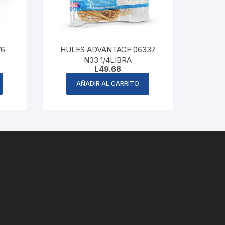
/6
HULES ADVANTAGE 06337
N33 1/4LIBRA
L
49.68
AÑADIR AL CARRITO