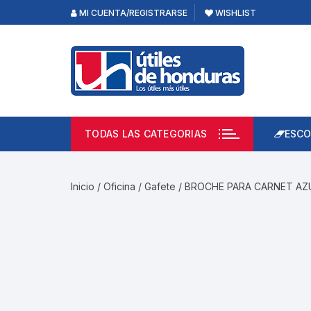
Skip
MI CUENTA/REGISTRARSE
WISHLIST
to
content
TODAS LAS CATEGORIAS
ESCO
Lápi
Emp
Inicio
/
Oficina
/
Gafete
/ BROCHE PARA CARNET AZ
Acce
Prod
Borr
Libre
Calc
Pape
Cuad
Limp