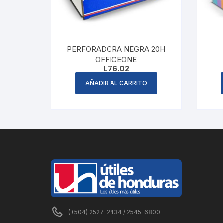
PERFORADORA NEGRA 20H
OFFICEONE
L
76.02
AÑADIR AL CARRITO
(+504) 2527-2434 / 2545-6800