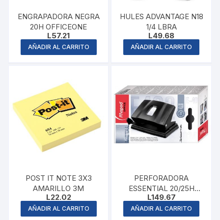
ENGRAPADORA NEGRA
HULES ADVANTAGE N18
20H OFFICEONE
1/4 LBRA
L
57.21
L
49.68
AÑADIR AL CARRITO
AÑADIR AL CARRITO
POST IT NOTE 3X3
PERFORADORA
AMARILLO 3M
ESSENTIAL 20/25H
L
22.02
L
149.67
MAPED
AÑADIR AL CARRITO
AÑADIR AL CARRITO