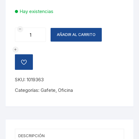
Hay existencias
BROCHE
AÑADIR AL CARRITO
PARA
CARNET
VERDE
LIMON
AÑADIR
cantidad
A
LA
LISTA
SKU:
1019363
DE
DESEOS
Categorías:
Gafete
,
Oficina
DESCRIPCIÓN