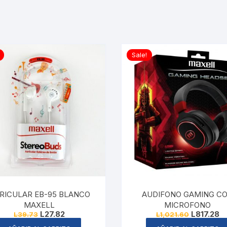
Sale!
RICULAR EB-95 BLANCO
AUDIFONO GAMING C
MAXELL
MICROFONO
Original
Current
Original
Cu
L
27.82
L
817.28
L
39.73
L
1,021.60
price
price
price
pr