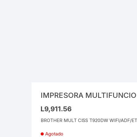
Cray
Stic
Saca
Pint
Plast
Tarj
Tijer
IMPRESORA MULTIFUNCIO
Gom
L
9,911.56
Marc
BROTHER MULT CISS T920DW WIFI/ADF/E
Agotado