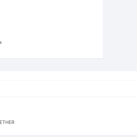
Folders
Gafetes
a
/ETHER