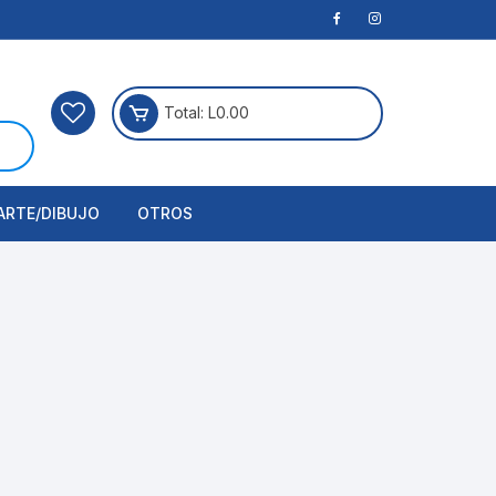
Total:
L
0.00
ARTE/DIBUJO
OTROS
rtículos Para Manualidades
ogía
erramientas
nstrumento de Dibujo