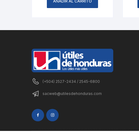
AÑADIR AL CARRITO
(+504) 2527-2434 / 2545-6800
sacweb@utilesdehonduras.com