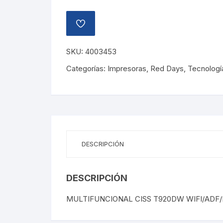
AÑADIR
A
LA
LISTA
SKU:
4003453
DE
DESEOS
Categorías:
Impresoras
,
Red Days
,
Tecnologí
DESCRIPCIÓN
DESCRIPCIÓN
MULTIFUNCIONAL CISS T920DW WIFI/ADF