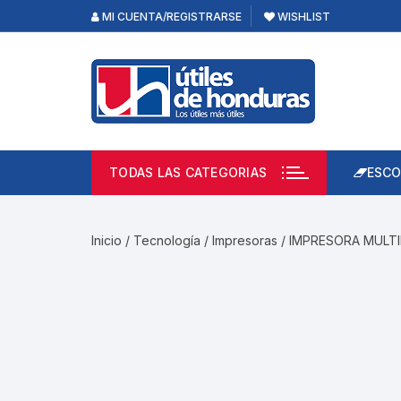
Skip
MI CUENTA/REGISTRARSE
WISHLIST
to
content
TODAS LAS CATEGORIAS
ESCO
Lápi
Emp
Inicio
/
Tecnología
/
Impresoras
/ IMPRESORA MULT
Acce
Prod
Borr
Libre
Calc
Pape
Cuad
Limp