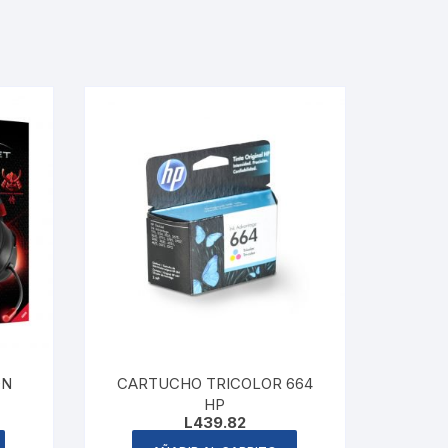
ON
CARTUCHO TRICOLOR 664
HP
rrent
L
439.82
ice