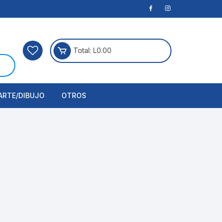
Total:
L
0.00
ARTE/DIBUJO
OTROS
rtículos Para Manualidades
ogía
erramientas
nstrumento de Dibujo