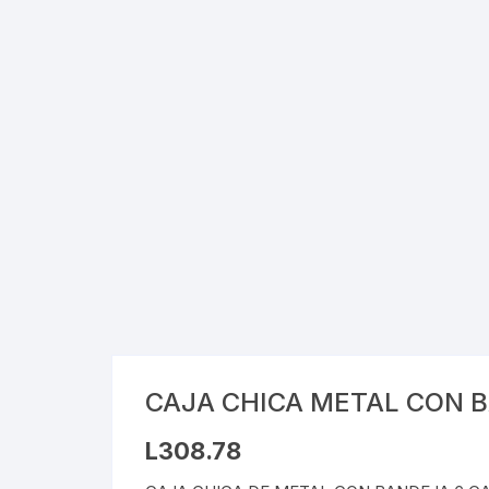
Cray
Stic
Saca
Pint
Plast
Tarj
Tijer
Gom
CAJA CHICA METAL CON 
Marc
L
308.78