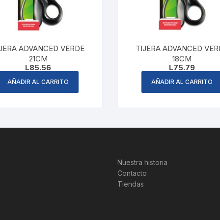
IJERA ADVANCED VERDE
TIJERA ADVANCED VER
21CM
18CM
L
85.56
L
75.79
AÑADIR AL CARRITO
AÑADIR AL CARRITO
Nuestra historia
Contacto
Tiendas