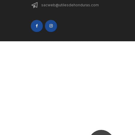
sacweb@utilesdehonduras.com