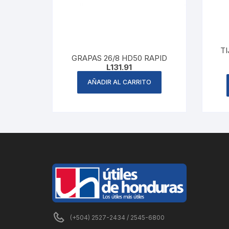
T
GRAPAS 26/8 HD50 RAPID
L
131.91
AÑADIR AL CARRITO
(+504) 2527-2434 / 2545-6800