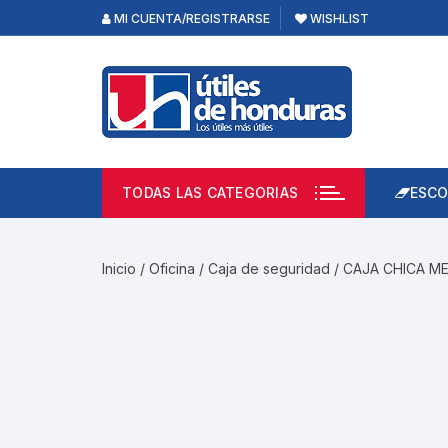
Skip
MI CUENTA/REGISTRARSE
WISHLIST
to
content
TODAS LAS CATEGORIAS
ESCO
Lápi
Emp
Inicio
/
Oficina
/
Caja de seguridad
/ CAJA CHICA M
Acce
Prod
Borr
Libre
Calc
Pape
Cuad
Limp