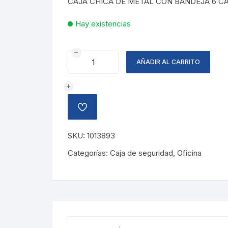
CAJA CHICA DE METAL CON BANDEJA 6 C
Hay existencias
CAJA
AÑADIR AL CARRITO
CHICA
METAL
CON
BANDEJA
AÑADIR
cantidad
A
LA
LISTA
SKU:
1013893
DE
DESEOS
Categorías:
Caja de seguridad
,
Oficina