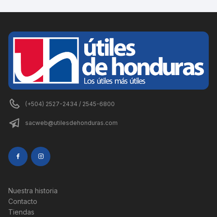
(+504) 2527-2434 / 2545-6800
sacweb@utilesdehonduras.com
Nuestra historia
Contacto
Tiendas