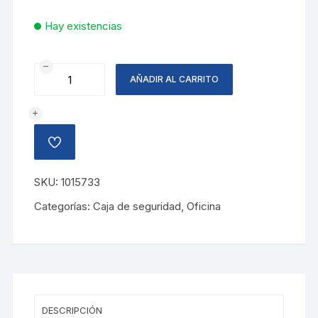
Hay existencias
CAJA
AÑADIR AL CARRITO
CHICA
METAL
CON
BANDEJA
AÑADIR
cantidad
A
LA
LISTA
SKU:
1015733
DE
DESEOS
Categorías:
Caja de seguridad
,
Oficina
DESCRIPCIÓN