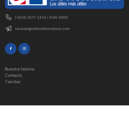
(+504) 2527-2434 / 2545-6800
sacweb@utilesdehonduras.com
Nuestra historia
Contacto
Tiendas