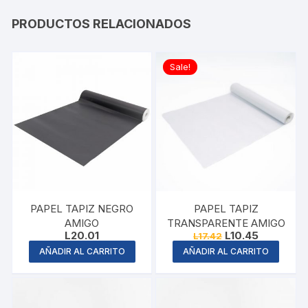
PRODUCTOS RELACIONADOS
Sale!
PAPEL TAPIZ NEGRO
PAPEL TAPIZ
AMIGO
TRANSPARENTE AMIGO
Original
Current
L
20.01
L
10.45
L
17.42
price
price
AÑADIR AL CARRITO
AÑADIR AL CARRITO
was:
is:
L17.42.
L10.45.