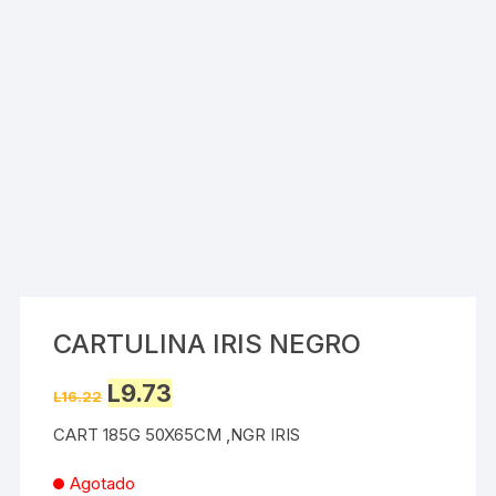
CARTULINA IRIS NEGRO
Original
Current
L
9.73
L
16.22
price
price
was:
is:
CART 185G 50X65CM ,NGR IRIS
L16.22.
L9.73.
Agotado