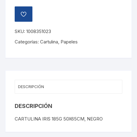
AÑADIR
A
LA
LISTA
SKU:
1008351023
DE
DESEOS
Categorías:
Cartulina
,
Papeles
DESCRIPCIÓN
DESCRIPCIÓN
CARTULINA IRIS 185G 50X65CM, NEGRO