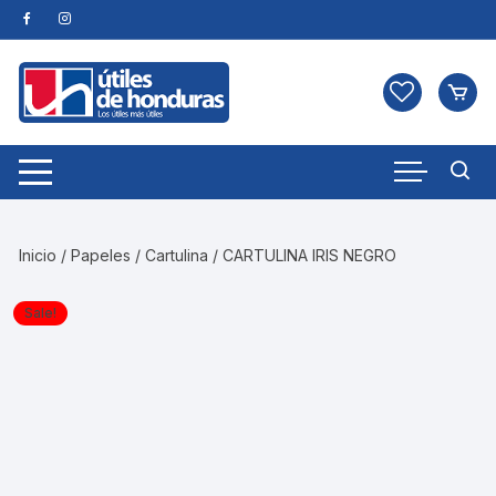
Skip
to
content
Inicio
/
Papeles
/
Cartulina
/ CARTULINA IRIS NEGRO
Sale!