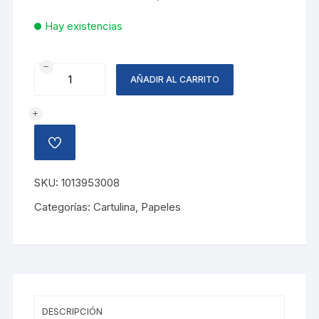
Hay existencias
CARTULINA
AÑADIR AL CARRITO
BICOLOR,
PIEL
CLARO/OSCURO
cantidad
AÑADIR
A
LA
LISTA
SKU:
1013953008
DE
DESEOS
Categorías:
Cartulina
,
Papeles
DESCRIPCIÓN