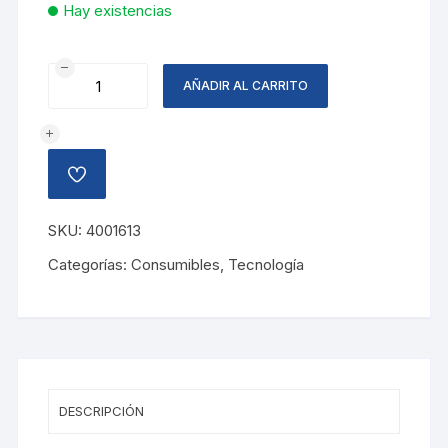
Hay existencias
CARTUCHO
AÑADIR AL CARRITO
HP
932XL
NEGRO
cantidad
AÑADIR
A
LA
LISTA
SKU:
4001613
DE
DESEOS
Categorías:
Consumibles
,
Tecnología
DESCRIPCIÓN