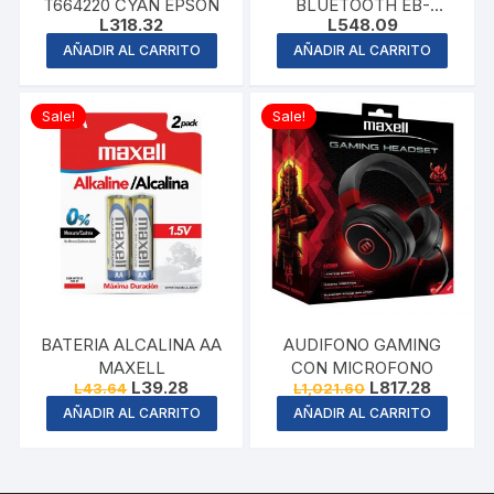
T664220 CYAN EPSON
BLUETOOTH EB-
L
318.32
L
548.09
BTFUS9 AQUA
AÑADIR AL CARRITO
AÑADIR AL CARRITO
Sale!
Sale!
BATERIA ALCALINA AA
AUDIFONO GAMING
MAXELL
CON MICROFONO
Original
Current
Original
Current
L
39.28
L
817.28
L
43.64
L
1,021.60
price
price
price
price
AÑADIR AL CARRITO
AÑADIR AL CARRITO
was:
is:
was:
is:
L43.64.
L39.28.
L1,021.60.
L817.28.