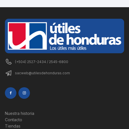
(+504) 2527-2434 / 2545-6800
sacweb@utilesdehonduras.com
Nuestra historia
Contacto
Tiendas