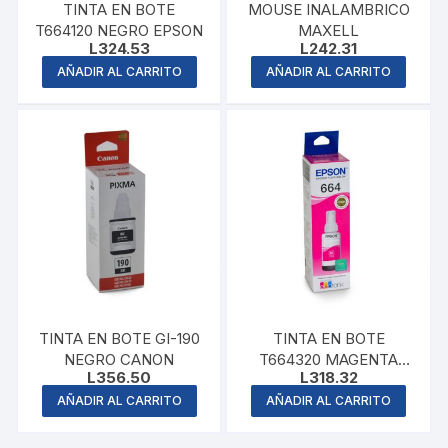
TINTA EN BOTE
MOUSE INALAMBRICO
T664120 NEGRO EPSON
MAXELL
L
324.53
L
242.31
AÑADIR AL CARRITO
AÑADIR AL CARRITO
TINTA EN BOTE GI-190
TINTA EN BOTE
NEGRO CANON
T664320 MAGENTA
L
356.50
L
318.32
EPSON
AÑADIR AL CARRITO
AÑADIR AL CARRITO