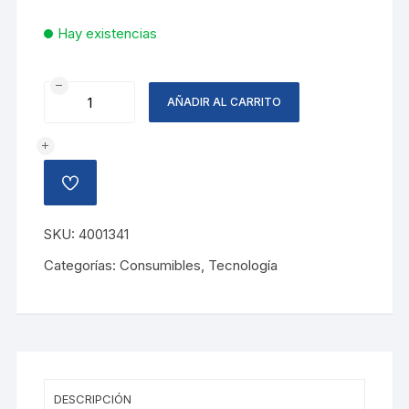
Hay existencias
HP
AÑADIR AL CARRITO
CARTUCHO
933XL
MAGENTA
cantidad
AÑADIR
A
LA
LISTA
SKU:
4001341
DE
DESEOS
Categorías:
Consumibles
,
Tecnología
DESCRIPCIÓN