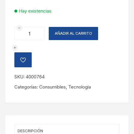
Hay existencias
CARTUCHO
AÑADIR AL CARRITO
HP
662
CZ103AL
NEGRO
AÑADIR
cantidad
A
LA
LISTA
SKU:
4000764
DE
DESEOS
Categorías:
Consumibles
,
Tecnología
DESCRIPCIÓN