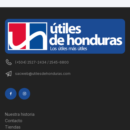
(+504) 2527-2434 / 2545-6800
sacweb@utilesdehonduras.com
Nuestra historia
Contacto
Tiendas