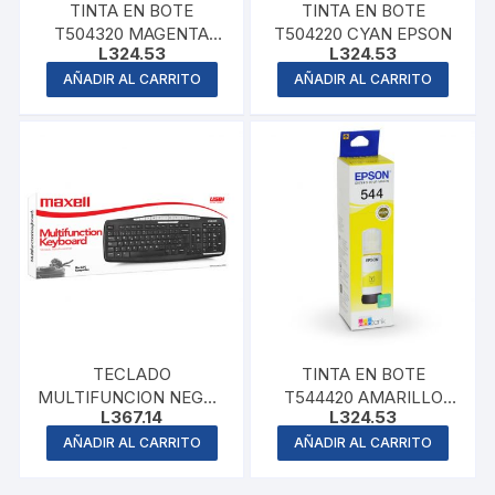
TINTA EN BOTE
TINTA EN BOTE
T504320 MAGENTA
T504220 CYAN EPSON
L
324.53
L
324.53
EPSON
AÑADIR AL CARRITO
AÑADIR AL CARRITO
TECLADO
TINTA EN BOTE
MULTIFUNCION NEGRO
T544420 AMARILLO
L
367.14
L
324.53
MAXELL
EPSON
AÑADIR AL CARRITO
AÑADIR AL CARRITO