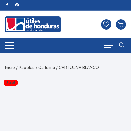
Skip
to
content
Inicio
/
Papeles
/
Cartulina
/ CARTULINA BLANCO
Sale!