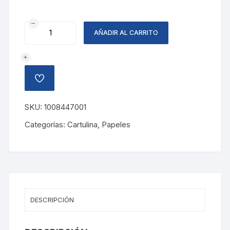
CARTULINA
AÑADIR AL CARRITO
BLANCO
cantidad
AÑADIR
A
LA
LISTA
SKU:
1008447001
DE
DESEOS
Categorías:
Cartulina
,
Papeles
DESCRIPCIÓN