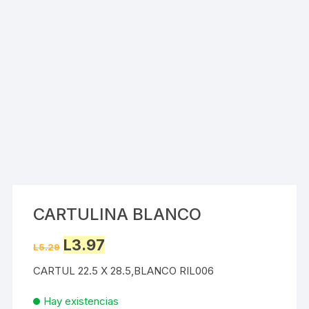
CARTULINA BLANCO
Original
Current
L
3.97
L
5.29
price
price
was:
is:
CARTUL 22.5 X 28.5,BLANCO RIL006
L5.29.
L3.97.
Hay existencias