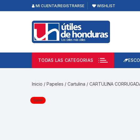
Skip
MI CUENTA/REGISTRARSE
WISHLIST
to
content
TODAS LAS CATEGORIAS
ESCO
Lápi
Emp
Inicio
/
Papeles
/
Cartulina
/ CARTULINA CORRUGAD
Acce
Prod
Sale!
Borr
Libre
Calc
Pape
Cuad
Limp