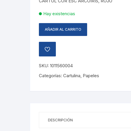
CARTUL COR ESC ARCOIRIS, ROJO
L21.56.
L10.79.
Hay existencias
AÑADIR AL CARRITO
CARTULINA
CORRUGADA
ESCARCHADA,
AÑADIR
ROJO
A
LA
cantidad
LISTA
SKU:
1011560004
DE
DESEOS
Categorías:
Cartulina
,
Papeles
DESCRIPCIÓN