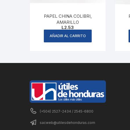
PAPEL CHINA COLIBRI,
AMARILLO
L
2.53
AÑADIR AL CARRITO
(+504) 2527-2434 / 2545-6800
sacweb@utilesdehonduras.com