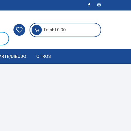
Total:
L
0.00
ARTE/DIBUJO
OTROS
rtículos Para Manualidades
ogía
erramientas
nstrumento de Dibujo