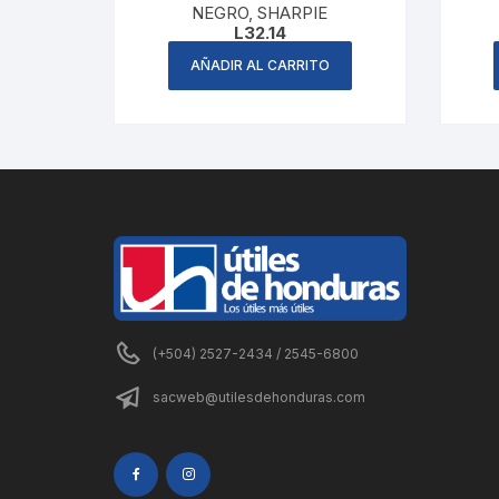
NEGRO, SHARPIE
L
32.14
AÑADIR AL CARRITO
(+504) 2527-2434 / 2545-6800
sacweb@utilesdehonduras.com