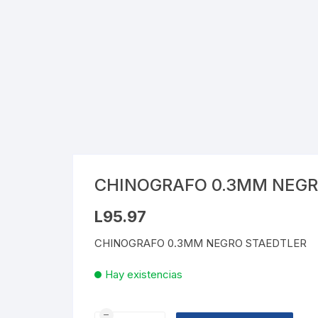
Cray
Stic
Saca
Pint
Plast
Tarj
CHINOGRAFO 0.3MM NEGR
Tijer
L
95.97
Gom
CHINOGRAFO 0.3MM NEGRO STAEDTLER
Marc
Hay existencias