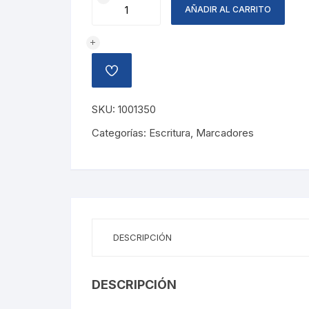
CHINOGRAFO
AÑADIR AL CARRITO
0.3MM
NEGRO
STAEDTLER
cantidad
AÑADIR
A
LA
LISTA
SKU:
1001350
DE
DESEOS
Categorías:
Escritura
,
Marcadores
DESCRIPCIÓN
DESCRIPCIÓN