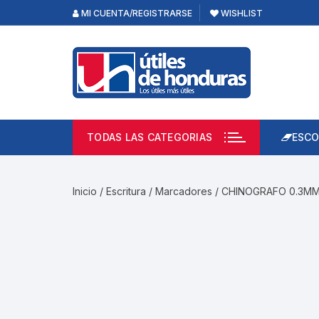
Skip
MI CUENTA/REGISTRARSE
WISHLIST
to
content
TODAS LAS CATEGORIAS
ESCO
Lápi
Emp
Inicio
/
Escritura
/
Marcadores
/ CHINOGRAFO 0.3M
Acce
Prod
Borr
Libre
Calc
Pape
Cuad
Limp