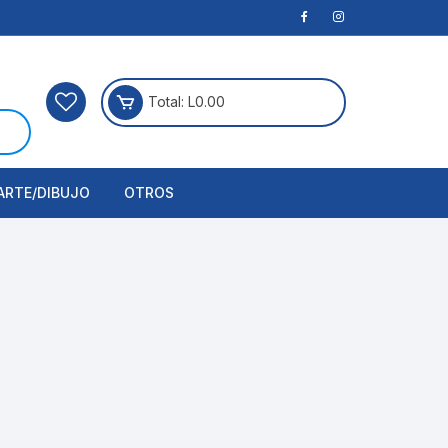
Total:
L
0.00
ARTE/DIBUJO
OTROS
rtículos Para Manualidades
ogía
erramientas
nstrumento de Dibujo