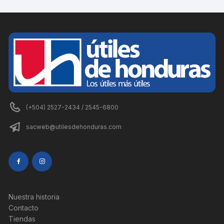
(+504) 2527-2434 / 2545-6800
sacweb@utilesdehonduras.com
Nuestra historia
Contacto
Tiendas