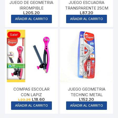
JUEGO DE GEOMETRIA
JUEGO ESCUADRA
IRROMPIBLE
TRANSPARENTE 25CM
L
205.20
L
87.20
AÑADIR AL CARRITO
AÑADIR AL CARRITO
Sale!
COMPAS ESCOLAR
JUEGO GEOMETRIA
CON LAPIZ
TECHNIC METAL
Original
Current
L
18.60
L
152.20
L
23.25
price
price
AÑADIR AL CARRITO
AÑADIR AL CARRITO
was:
is:
L23.25.
L18.60.