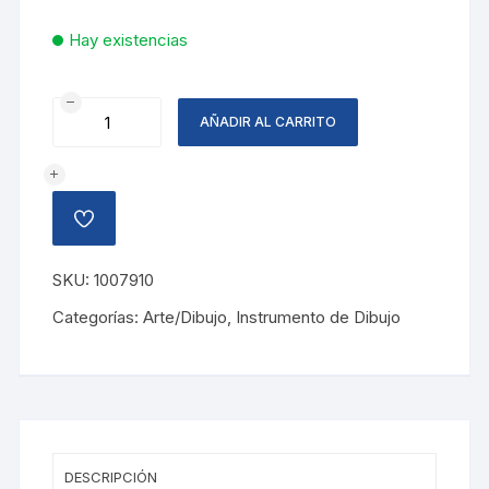
Hay existencias
COMPAS
AÑADIR AL CARRITO
PRECISION
TECHNIC
METAL
cantidad
AÑADIR
A
LA
LISTA
SKU:
1007910
DE
DESEOS
Categorías:
Arte/Dibujo
,
Instrumento de Dibujo
DESCRIPCIÓN