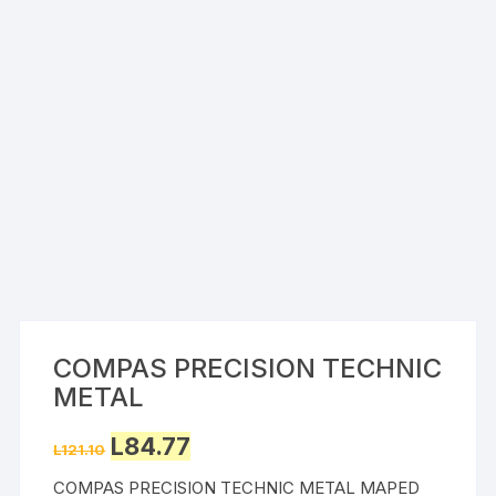
COMPAS PRECISION TECHNIC
METAL
Original
Current
L
84.77
L
121.10
price
price
was:
is:
COMPAS PRECISION TECHNIC METAL MAPED
L121.10.
L84.77.