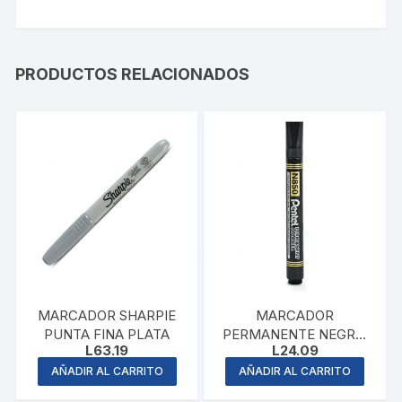
PRODUCTOS RELACIONADOS
MARCADOR SHARPIE
MARCADOR
PUNTA FINA PLATA
PERMANENTE NEGRO,
L
63.19
L
24.09
MAPED
AÑADIR AL CARRITO
AÑADIR AL CARRITO