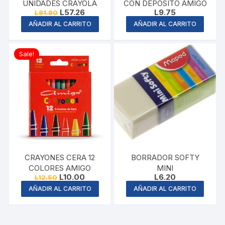
UNIDADES CRAYOLA
CON DEPOSITO AMIGO
Original
Current
L
57.26
L
9.75
L
81.80
price
price
AÑADIR AL CARRITO
AÑADIR AL CARRITO
was:
is:
L81.80.
L57.26.
Sale!
CRAYONES CERA 12
BORRADOR SOFTY
COLORES AMIGO
MINI
Original
Current
L
10.00
L
6.20
L
12.50
price
price
AÑADIR AL CARRITO
AÑADIR AL CARRITO
was:
is:
L12.50.
L10.00.