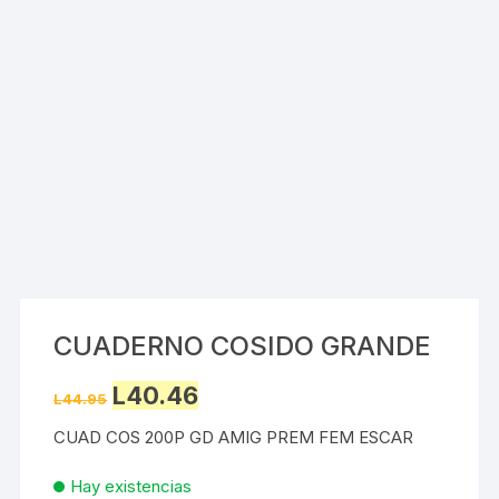
CUADERNO COSIDO GRANDE
Original
Current
L
40.46
L
44.95
price
price
was:
is:
CUAD COS 200P GD AMIG PREM FEM ESCAR
L44.95.
L40.46.
Hay existencias