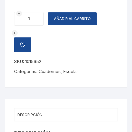
CUADERNO
AÑADIR AL CARRITO
COSIDO
GRANDE
cantidad
AÑADIR
A
LA
LISTA
SKU:
1015652
DE
DESEOS
Categorías:
Cuadernos
,
Escolar
DESCRIPCIÓN