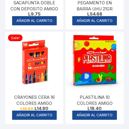
SACAPUNTA DOBLE
PEGAMENTO EN
CON DEPOSITO AMIGO
BARRA UHU 21GR
L
9.75
L
54.68
AÑADIR AL CARRITO
AÑADIR AL CARRITO
Sale!
CRAYONES CERA 16
PLASTILINA 10
COLORES AMIGO
COLORES AMIGO
Original
Current
L
14.80
L
18.40
L
18.50
price
price
AÑADIR AL CARRITO
AÑADIR AL CARRITO
was:
is:
L18.50.
L14.80.