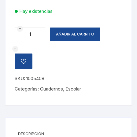
Hay existencias
CUADERNO
AÑADIR AL CARRITO
ESPIRAL
5
MATERIAS
SWEETHEART
AÑADIR
cantidad
A
LA
LISTA
SKU:
1005408
DE
DESEOS
Categorías:
Cuadernos
,
Escolar
DESCRIPCIÓN