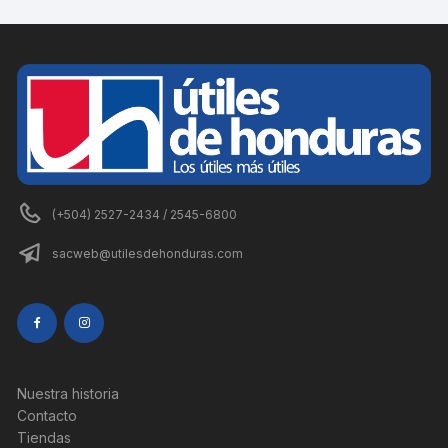
(+504) 2527-2434 / 2545-6800
sacweb@utilesdehonduras.com
Nuestra historia
Contacto
Tiendas