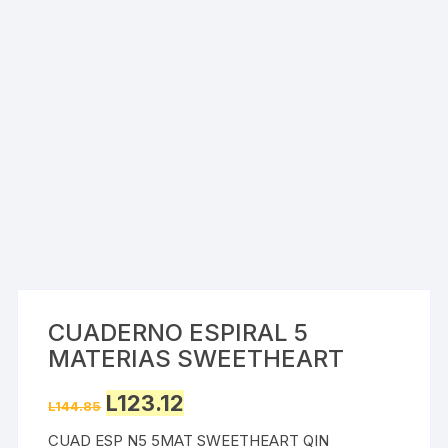
CUADERNO ESPIRAL 5
MATERIAS SWEETHEART
Original
Current
L
123.12
L
144.85
price
price
was:
is:
CUAD ESP N5 5MAT SWEETHEART QIN
L144.85.
L123.12.