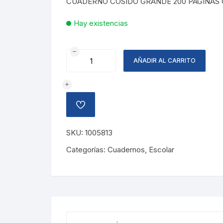
CUADERNO COSIDO GRANDE 200 PAGINAS
L52.10.
L44.29.
Hay existencias
CUADERNO
AÑADIR AL CARRITO
COSIDO
GRANDE
COPAN
cantidad
AÑADIR
A
LA
LISTA
SKU:
1005813
DE
DESEOS
Categorías:
Cuadernos
,
Escolar