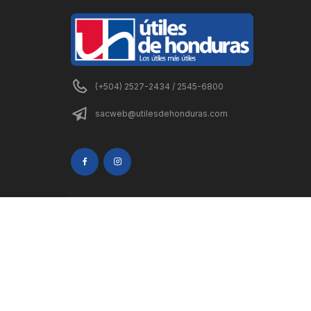
(+504) 2527-2434 / 2545-6800
sacweb@utilesdehonduras.com