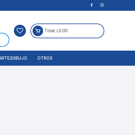
Total:
L
0.00
ARTE/DIBUJO
OTROS
rtículos Para Manualidades
ogía
erramientas
nstrumento de Dibujo