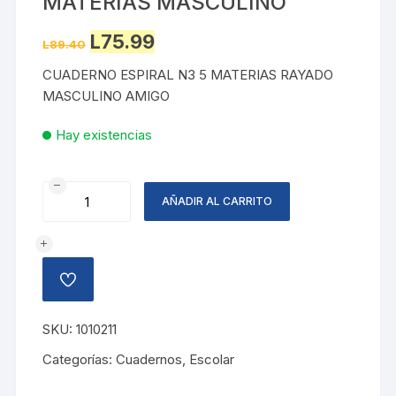
MATERIAS MASCULINO
Original
Current
L
75.99
L
89.40
price
price
was:
is:
CUADERNO ESPIRAL N3 5 MATERIAS RAYADO
L89.40.
L75.99.
MASCULINO AMIGO
Hay existencias
CUADERNO
AÑADIR AL CARRITO
ESPIRAL
5
MATERIAS
MASCULINO
AÑADIR
cantidad
A
LA
LISTA
SKU:
1010211
DE
DESEOS
Categorías:
Cuadernos
,
Escolar