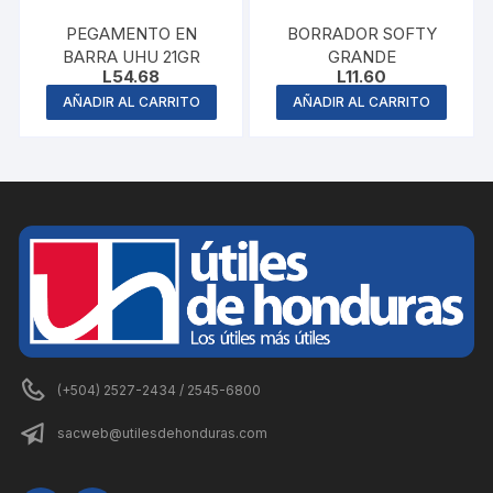
PEGAMENTO EN
BORRADOR SOFTY
BARRA UHU 21GR
GRANDE
L
54.68
L
11.60
AÑADIR AL CARRITO
AÑADIR AL CARRITO
(+504) 2527-2434 / 2545-6800
sacweb@utilesdehonduras.com