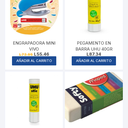
ENGRAPADORA MINI
PEGAMENTO EN
VIVO
BARRA UHU 40GR
Original
Current
L
55.46
L
87.34
L
73.95
price
price
AÑADIR AL CARRITO
AÑADIR AL CARRITO
was:
is:
L73.95.
L55.46.