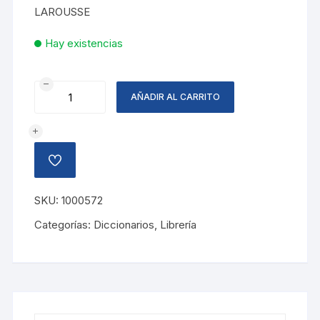
LAROUSSE
Hay existencias
DICCIONARIO
AÑADIR AL CARRITO
BASICO
LAROUSSE
cantidad
AÑADIR
A
LA
LISTA
SKU:
1000572
DE
DESEOS
Categorías:
Diccionarios
,
Librería