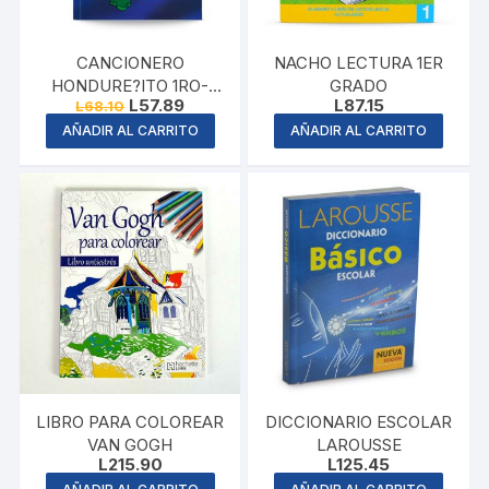
CANCIONERO
NACHO LECTURA 1ER
HONDURE?ITO 1RO-
GRADO
Original
Current
L
57.89
L
87.15
L
68.10
3RO
price
price
AÑADIR AL CARRITO
AÑADIR AL CARRITO
was:
is:
L68.10.
L57.89.
LIBRO PARA COLOREAR
DICCIONARIO ESCOLAR
VAN GOGH
LAROUSSE
L
215.90
L
125.45