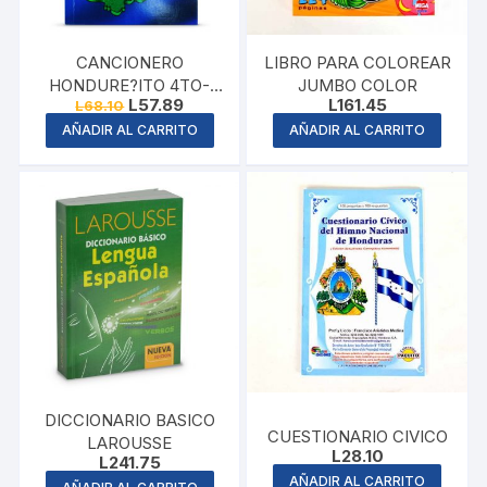
CANCIONERO
LIBRO PARA COLOREAR
HONDURE?ITO 4TO-
JUMBO COLOR
Original
Current
L
57.89
L
161.45
L
68.10
9NO
price
price
AÑADIR AL CARRITO
AÑADIR AL CARRITO
was:
is:
L68.10.
L57.89.
DICCIONARIO BASICO
CUESTIONARIO CIVICO
LAROUSSE
L
28.10
L
241.75
AÑADIR AL CARRITO