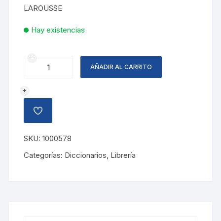
LAROUSSE
Hay existencias
DICCIONARIO
AÑADIR AL CARRITO
POCKET
LAROUSSE
cantidad
AÑADIR
A
LA
LISTA
SKU:
1000578
DE
DESEOS
Categorías:
Diccionarios
,
Librería