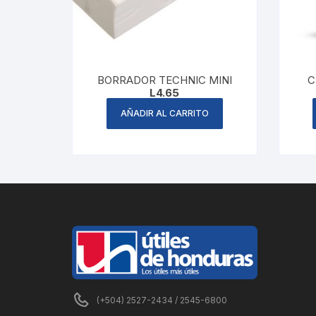
BORRADOR TECHNIC MINI
C
L
4.65
AÑADIR AL CARRITO
(+504) 2527-2434 / 2545-6800