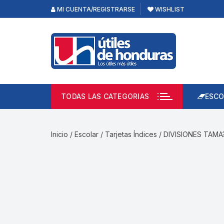
Skip
MI CUENTA/REGISTRARSE
WISHLIST
to
content
TODAS LAS CATEGORIAS
ESCO
Lápi
Emp
Inicio
/
Escolar
/
Tarjetas Índices
/ DIVISIONES TAM
Acce
Prod
Borr
Libre
Calc
Pape
Cuad
Limp