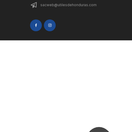
sacweb@utilesdehonduras.com