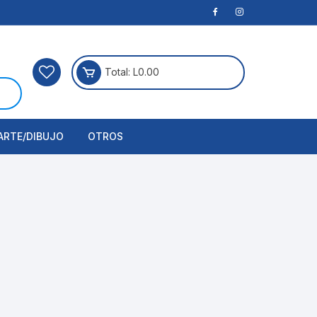
Total:
L
0.00
ARTE/DIBUJO
OTROS
rtículos Para Manualidades
ogía
erramientas
nstrumento de Dibujo