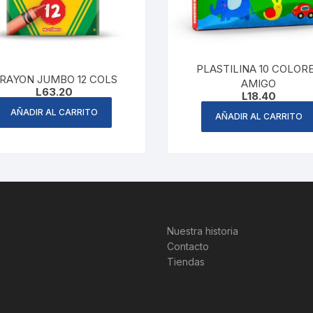
PLASTILINA 10 COLOR
RAYON JUMBO 12 COLS
AMIGO
L
63.20
L
18.40
AÑADIR AL CARRITO
AÑADIR AL CARRITO
Nuestra historia
Contacto
Tiendas