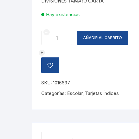
DIVISIONES TAMA?O CARTA
Hay existencias
DIVISIONES
AÑADIR AL CARRITO
TAMA?
O
CARTA
cantidad
AÑADIR
A
LA
LISTA
SKU:
1016697
DE
DESEOS
Categorías:
Escolar
,
Tarjetas Índices