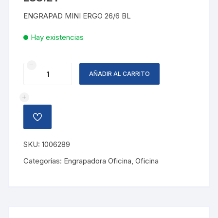
ENGRAPAD MINI ERGO 26/6 BL
Hay existencias
ENGRAPADORA
AÑADIR AL CARRITO
MINI
ERGO
26/6
cantidad
AÑADIR
A
LA
LISTA
SKU:
1006289
DE
DESEOS
Categorías:
Engrapadora Oficina
,
Oficina