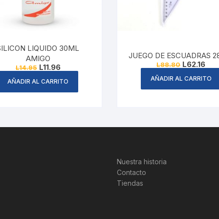
SILICON LIQUIDO 30ML
JUEGO DE ESCUADRAS 
AMIGO
Original
Cur
L
62.16
L
88.80
Original
Current
L
11.96
L
14.95
price
pric
price
price
was:
is:
AÑADIR AL CARRITO
was:
is:
AÑADIR AL CARRITO
L88.80.
L62.
L14.95.
L11.96.
Nuestra historia
Contacto
Tiendas