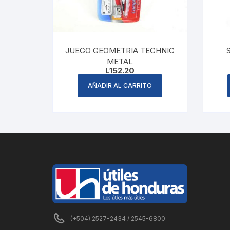
JUEGO GEOMETRIA TECHNIC
METAL
L
152.20
AÑADIR AL CARRITO
(+504) 2527-2434 / 2545-6800