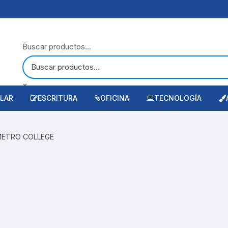
Buscar productos...
×
LAR
ESCRITURA
OFICINA
TECNOLOGÍA
ces de color
aque
Accesorios de Escritura
Calculadoras Escritorio
Accesorios para Empaque
Laptop
A
METRO COLLEGE
sorios Escolares
ucto Didactico
Boligrafos
Papel Bond
Cintas Adhesivas
Juegos de Salón
Accesorios de Tecnol
H
adores
ría
Correctores
Artículos para Fijación
Material Didáctico
Atlas y Mapas
Memorias
I
uladora Escolar
les
Lápiz Grafito
Hules
Diccionarios
Papeles Especiales
Audio y Video
ernos
ieza e higiene
Marcadores
Binders
Textos
Papeles para arte y dibujo
Impresoras