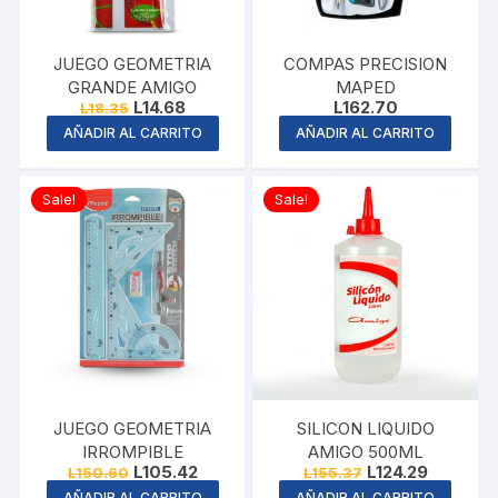
JUEGO GEOMETRIA
COMPAS PRECISION
GRANDE AMIGO
MAPED
Original
Current
L
14.68
L
162.70
L
18.35
price
price
AÑADIR AL CARRITO
AÑADIR AL CARRITO
was:
is:
L18.35.
L14.68.
Sale!
Sale!
JUEGO GEOMETRIA
SILICON LIQUIDO
IRROMPIBLE
AMIGO 500ML
Original
Current
Original
Current
L
105.42
L
124.29
L
150.60
L
155.37
price
price
price
price
AÑADIR AL CARRITO
AÑADIR AL CARRITO