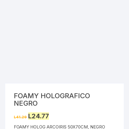
FOAMY HOLOGRAFICO
NEGRO
Original
Current
L
24.77
L
41.29
price
price
was:
is:
FOAMY HOLOG ARCOIRIS 50X70CM, NEGRO
L41.29.
L24.77.