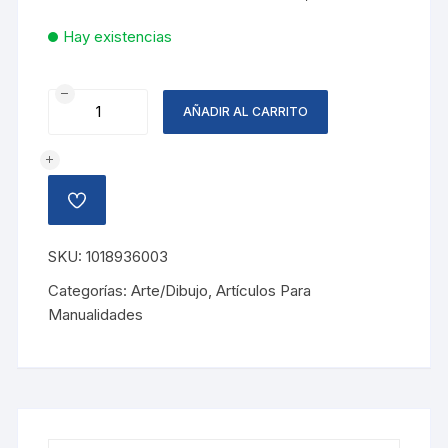
Hay existencias
FOAMY
AÑADIR AL CARRITO
HOLOGRAFICO
NEGRO
cantidad
AÑADIR
A
LA
LISTA
SKU:
1018936003
DE
DESEOS
Categorías:
Arte/Dibujo
,
Artículos Para
Manualidades