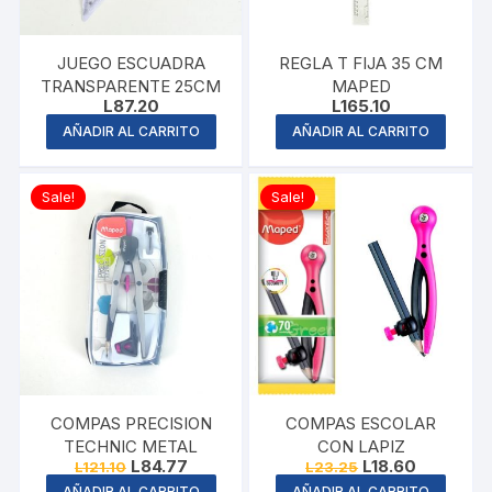
JUEGO ESCUADRA
REGLA T FIJA 35 CM
TRANSPARENTE 25CM
MAPED
L
87.20
L
165.10
AÑADIR AL CARRITO
AÑADIR AL CARRITO
Sale!
Sale!
COMPAS PRECISION
COMPAS ESCOLAR
TECHNIC METAL
CON LAPIZ
Original
Current
Original
Current
L
84.77
L
18.60
L
121.10
L
23.25
price
price
price
price
AÑADIR AL CARRITO
AÑADIR AL CARRITO