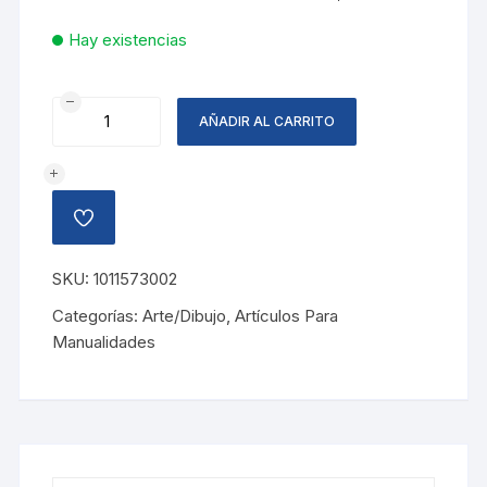
Hay existencias
FOAMY
AÑADIR AL CARRITO
TOALLA
ARCOIRIS,
AZUL
FUERTE
AÑADIR
cantidad
A
LA
LISTA
SKU:
1011573002
DE
DESEOS
Categorías:
Arte/Dibujo
,
Artículos Para
Manualidades