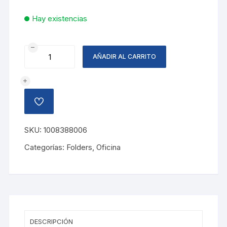
Hay existencias
FOLDER
AÑADIR AL CARRITO
CARTA
AQUA
FLASH
BITONO
AÑADIR
cantidad
A
LA
LISTA
SKU:
1008388006
DE
DESEOS
Categorías:
Folders
,
Oficina
DESCRIPCIÓN