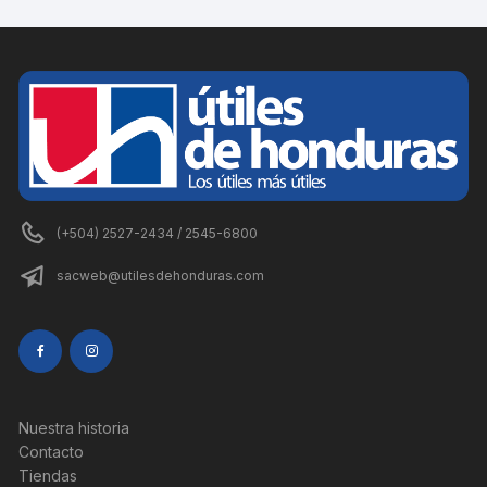
(+504) 2527-2434 / 2545-6800
sacweb@utilesdehonduras.com
Nuestra historia
Contacto
Tiendas