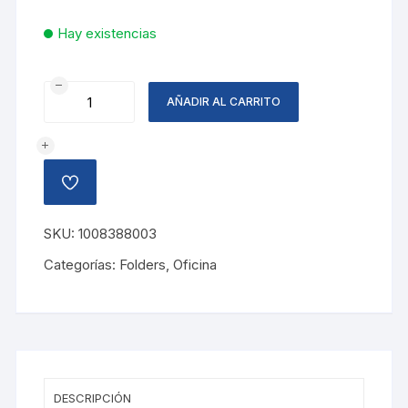
Hay existencias
FOLDER
AÑADIR AL CARRITO
CARTA
AZUL
FLASH
BITONO
AÑADIR
cantidad
A
LA
LISTA
SKU:
1008388003
DE
DESEOS
Categorías:
Folders
,
Oficina
DESCRIPCIÓN