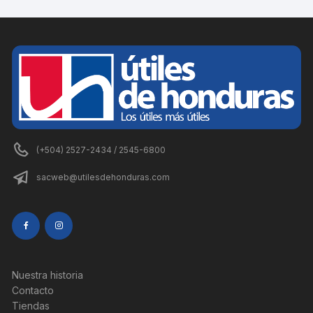
(+504) 2527-2434 / 2545-6800
sacweb@utilesdehonduras.com
Nuestra historia
Contacto
Tiendas