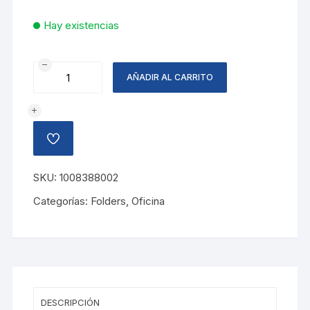
Hay existencias
FOLDER
AÑADIR AL CARRITO
CARTA
ROJO
FLASH
BITONO
AÑADIR
cantidad
A
LA
LISTA
SKU:
1008388002
DE
DESEOS
Categorías:
Folders
,
Oficina
DESCRIPCIÓN