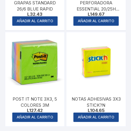
GRAPAS STANDARD
PERFORADORA
26/6 BLUE RAPID
ESSENTIAL 20/25H
L
32.43
L
149.67
MAPED
AÑADIR AL CARRITO
AÑADIR AL CARRITO
POST IT NOTE 3X3, 5
NOTAS ADHESIVAS 3X3
COLORES 3M
STICK?N
L
127.42
L
104.65
AÑADIR AL CARRITO
AÑADIR AL CARRITO