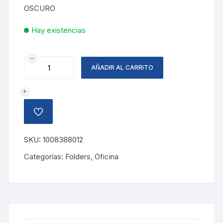
OSCURO
Hay existencias
FOLDER
AÑADIR AL CARRITO
CARTA
VERDE
OSCURO
FLASH
AÑADIR
cantidad
A
LA
LISTA
SKU:
1008388012
DE
DESEOS
Categorías:
Folders
,
Oficina