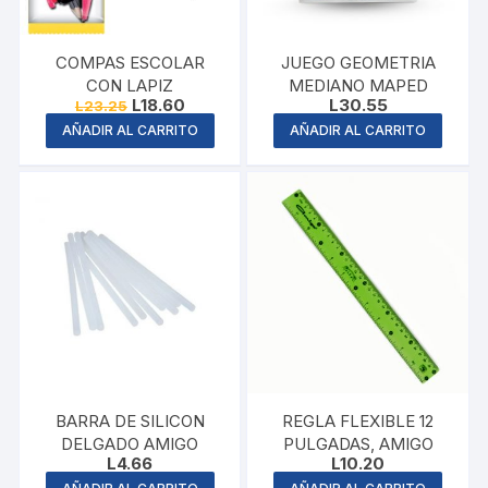
COMPAS ESCOLAR
JUEGO GEOMETRIA
CON LAPIZ
MEDIANO MAPED
Original
Current
L
18.60
L
30.55
L
23.25
price
price
AÑADIR AL CARRITO
AÑADIR AL CARRITO
was:
is:
L23.25.
L18.60.
BARRA DE SILICON
REGLA FLEXIBLE 12
DELGADO AMIGO
PULGADAS, AMIGO
L
4.66
L
10.20