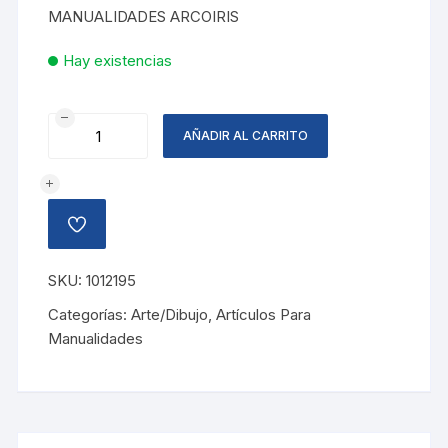
MANUALIDADES ARCOIRIS
Hay existencias
GEMAS
AÑADIR AL CARRITO
ESTRELLAS
SURT
P/MANUALID
cantidad
AÑADIR
A
LA
LISTA
SKU:
1012195
DE
DESEOS
Categorías:
Arte/Dibujo
,
Artículos Para
Manualidades