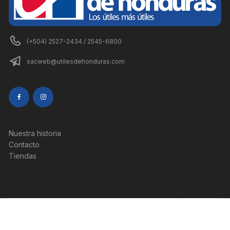
(+504) 2527-2434 / 2545-6800
sacweb@utilesdehonduras.com
Nuestra historia
Contacto
Tiendas