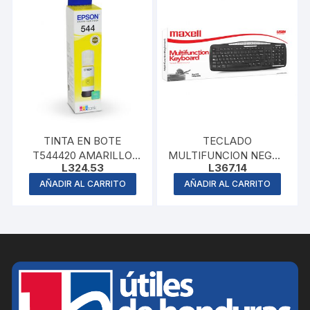
TINTA EN BOTE
TECLADO
T544420 AMARILLO
MULTIFUNCION NEGRO
L
324.53
L
367.14
EPSON
MAXELL
AÑADIR AL CARRITO
AÑADIR AL CARRITO