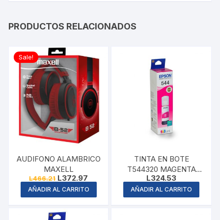
PRODUCTOS RELACIONADOS
Sale!
AUDIFONO ALAMBRICO
TINTA EN BOTE
MAXELL
T544320 MAGENTA
Original
Current
L
372.97
L
324.53
L
466.21
EPSON
price
price
AÑADIR AL CARRITO
AÑADIR AL CARRITO
was:
is:
L466.21.
L372.97.