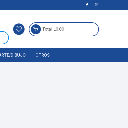
Total:
L
0.00
ARTE/DIBUJO
OTROS
rtículos Para Manualidades
ogía
erramientas
nstrumento de Dibujo