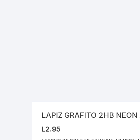
Cray
Stic
Saca
Pint
Plast
Tarj
Tijer
Gom
LAPIZ GRAFITO 2HB NEON
Marc
L
2.95