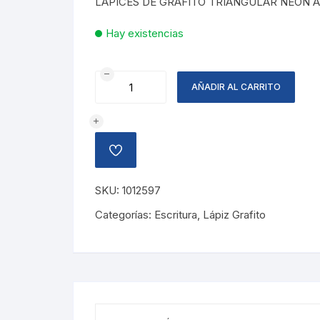
LAPICES DE GRAFITO TRIANGULAR NEON 
Hay existencias
LAPIZ
AÑADIR AL CARRITO
GRAFITO
2HB
NEON
AMIGO
AÑADIR
cantidad
A
LA
LISTA
SKU:
1012597
DE
DESEOS
Categorías:
Escritura
,
Lápiz Grafito