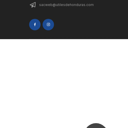
sacweb@utilesdehonduras.com