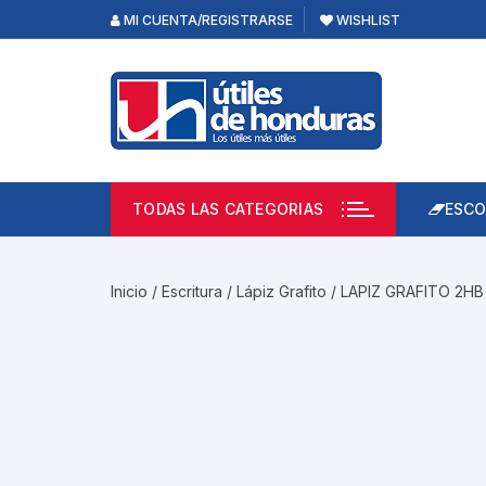
Skip
MI CUENTA/REGISTRARSE
WISHLIST
to
content
TODAS LAS CATEGORIAS
ESCO
Lápi
Emp
Inicio
/
Escritura
/
Lápiz Grafito
/ LAPIZ GRAFITO 2H
Acce
Prod
Borr
Libre
Calc
Pape
Cuad
Limp