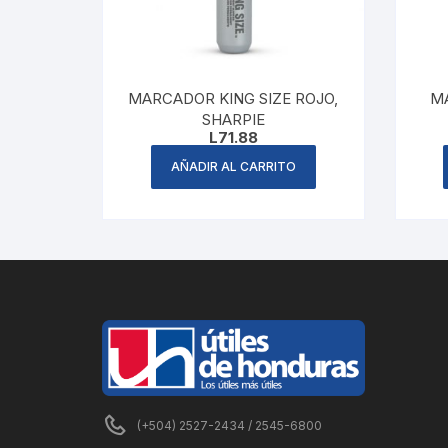
MARCADOR KING SIZE ROJO,
M
SHARPIE
L
71.88
AÑADIR AL CARRITO
(+504) 2527-2434 / 2545-6800