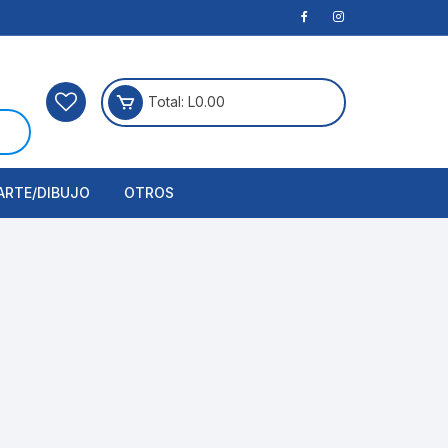
Total:
L
0.00
ARTE/DIBUJO
OTROS
rtículos Para Manualidades
ogía
erramientas
nstrumento de Dibujo