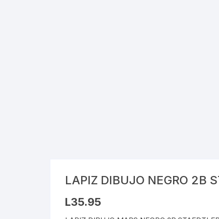
Cray
Stic
Saca
Pint
Plast
Tarj
Tijer
Gom
LAPIZ DIBUJO NEGRO 2B 
Marc
L
35.95