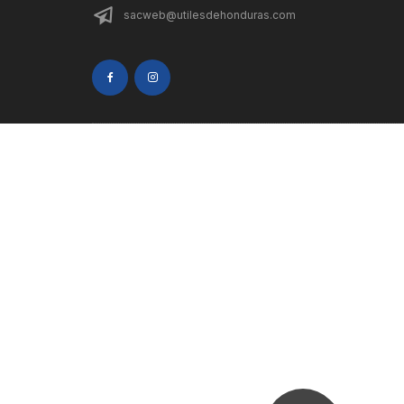
sacweb@utilesdehonduras.com