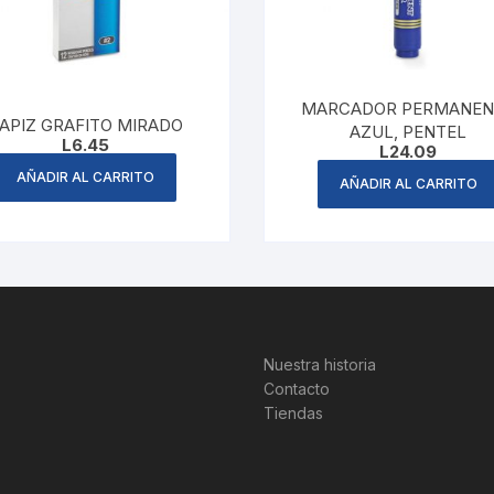
MARCADOR PERMANEN
APIZ GRAFITO MIRADO
AZUL, PENTEL
L
6.45
L
24.09
AÑADIR AL CARRITO
AÑADIR AL CARRITO
Nuestra historia
Contacto
Tiendas