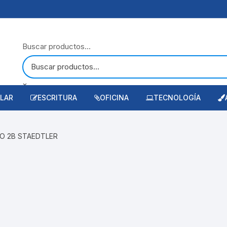
Buscar productos...
×
LAR
ESCRITURA
OFICINA
TECNOLOGÍA
ces de color
aque
Accesorios de Escritura
Calculadoras Escritorio
Accesorios para Empaque
Laptop
A
RO 2B STAEDTLER
sorios Escolares
ucto Didactico
Boligrafos
Papel Bond
Cintas Adhesivas
Juegos de Salón
Accesorios de Tecnol
H
adores
ría
Correctores
Artículos para Fijación
Material Didáctico
Atlas y Mapas
Memorias
I
uladora Escolar
les
Lápiz Grafito
Hules
Diccionarios
Papeles Especiales
Audio y Video
ernos
ieza e higiene
Marcadores
Binders
Textos
Papeles para arte y dibujo
Impresoras