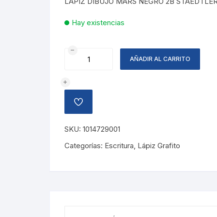
LAPIZ DIBUJO MARS NEGRO 2B STAEDTLE
Hay existencias
LAPIZ
AÑADIR AL CARRITO
DIBUJO
NEGRO
2B
STAEDTLER
AÑADIR
cantidad
A
LA
LISTA
SKU:
1014729001
DE
DESEOS
Categorías:
Escritura
,
Lápiz Grafito