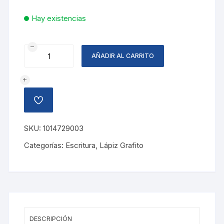
Hay existencias
LAPIZ
AÑADIR AL CARRITO
DIBUJO
NEGRO
6B
STAEDTLER
AÑADIR
cantidad
A
LA
LISTA
SKU:
1014729003
DE
DESEOS
Categorías:
Escritura
,
Lápiz Grafito
DESCRIPCIÓN