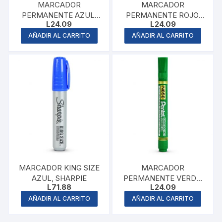
MARCADOR
MARCADOR
PERMANENTE AZUL,
PERMANENTE ROJO,
L
24.09
L
24.09
PENTEL
PENTEL
AÑADIR AL CARRITO
AÑADIR AL CARRITO
MARCADOR KING SIZE
MARCADOR
AZUL, SHARPIE
PERMANENTE VERDE,
L
71.88
L
24.09
PENTEL
AÑADIR AL CARRITO
AÑADIR AL CARRITO