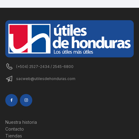
(+504) 2527-2434 / 2545-6800
sacweb@utilesdehonduras.com
Nuestra historia
Contacto
Tiendas