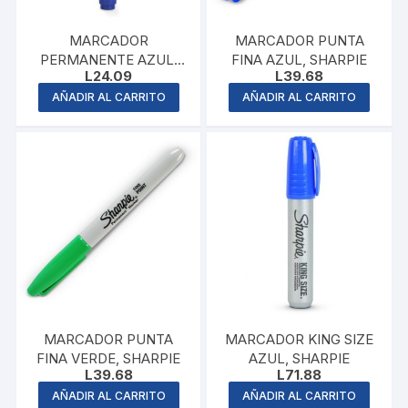
MARCADOR
MARCADOR PUNTA
PERMANENTE AZUL,
FINA AZUL, SHARPIE
L
24.09
L
39.68
PENTEL
AÑADIR AL CARRITO
AÑADIR AL CARRITO
MARCADOR PUNTA
MARCADOR KING SIZE
FINA VERDE, SHARPIE
AZUL, SHARPIE
L
39.68
L
71.88
AÑADIR AL CARRITO
AÑADIR AL CARRITO