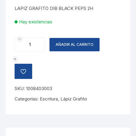
LAPIZ GRAFITO DIB BLACK PEPS 2H
Hay existencias
LAPIZ
AÑADIR AL CARRITO
GRAFITO
BLACK
PEPS
2H
AÑADIR
cantidad
A
LA
LISTA
SKU:
1008403003
DE
DESEOS
Categorías:
Escritura
,
Lápiz Grafito