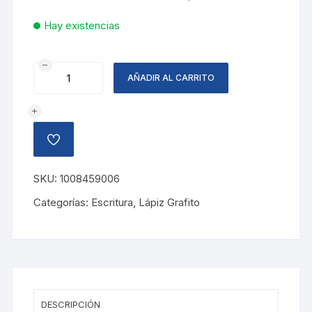
Hay existencias
LAPIZ
AÑADIR AL CARRITO
GRAFITO
DIBUJO
MARS,4H
cantidad
AÑADIR
A
LA
LISTA
SKU:
1008459006
DE
DESEOS
Categorías:
Escritura
,
Lápiz Grafito
DESCRIPCIÓN