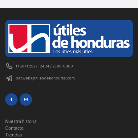
(+504) 2527-2434 / 2545-6800
sacweb@utilesdehonduras.com
Nuestra historia
Contacto
Tiendas