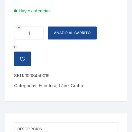
Hay existencias
LAPIZ
AÑADIR AL CARRITO
GRAFITO
DIBUJO
MARS,
9B
AÑADIR
cantidad
A
LA
LISTA
SKU:
1008459019
DE
DESEOS
Categorías:
Escritura
,
Lápiz Grafito
DESCRIPCIÓN