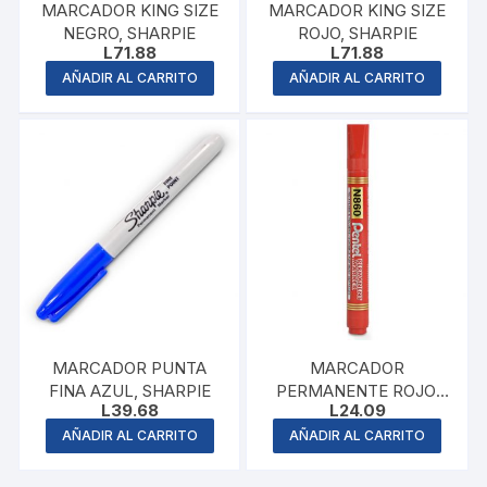
MARCADOR KING SIZE
MARCADOR KING SIZE
NEGRO, SHARPIE
ROJO, SHARPIE
L
71.88
L
71.88
AÑADIR AL CARRITO
AÑADIR AL CARRITO
MARCADOR PUNTA
MARCADOR
FINA AZUL, SHARPIE
PERMANENTE ROJO,
L
39.68
L
24.09
PENTEL
AÑADIR AL CARRITO
AÑADIR AL CARRITO