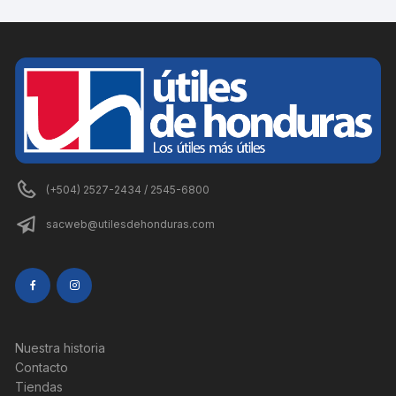
(+504) 2527-2434 / 2545-6800
sacweb@utilesdehonduras.com
Nuestra historia
Contacto
Tiendas