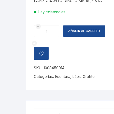
LAPIZ GRAFITO DIBUJO MARS ,F STA
Hay existencias
LAPIZ
AÑADIR AL CARRITO
GRAFITO
DIBUJO
MARS,
F
AÑADIR
cantidad
A
LA
LISTA
SKU:
1008459014
DE
DESEOS
Categorías:
Escritura
,
Lápiz Grafito