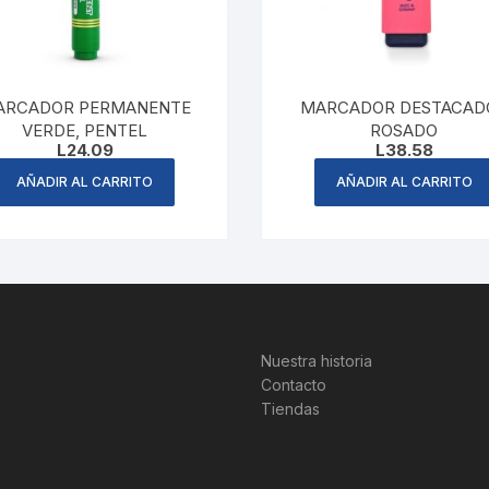
ARCADOR PERMANENTE
MARCADOR DESTACAD
VERDE, PENTEL
ROSADO
L
24.09
L
38.58
AÑADIR AL CARRITO
AÑADIR AL CARRITO
Nuestra historia
Contacto
Tiendas