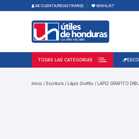
Skip
MI CUENTA/REGISTRARSE
WISHLIST
to
content
TODAS LAS CATEGORIAS
ESCO
Lápi
Emp
Inicio
/
Escritura
/
Lápiz Grafito
/ LAPIZ GRAFITO DIB
Acce
Prod
Borr
Libre
Calc
Pape
Cuad
Limp