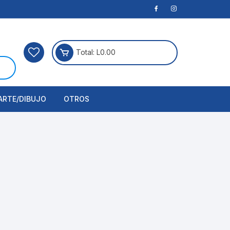
Total:
L
0.00
ARTE/DIBUJO
OTROS
rtículos Para Manualidades
ogía
erramientas
nstrumento de Dibujo