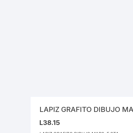
Cray
Stic
Saca
Pint
Plast
Tarj
Tijer
Gom
LAPIZ GRAFITO DIBUJO MA
Marc
L
38.15