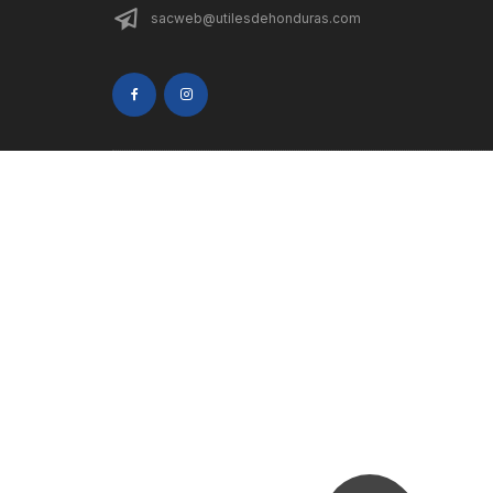
sacweb@utilesdehonduras.com