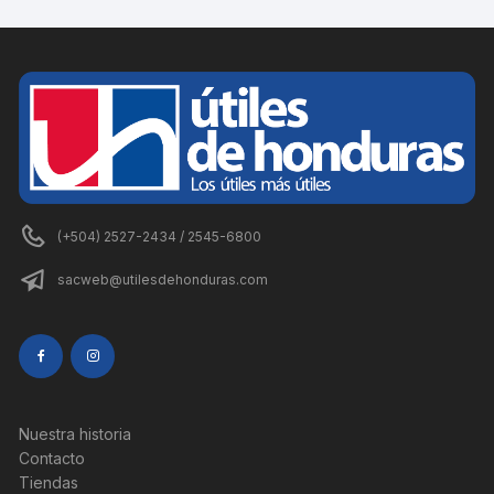
(+504) 2527-2434 / 2545-6800
sacweb@utilesdehonduras.com
Nuestra historia
Contacto
Tiendas