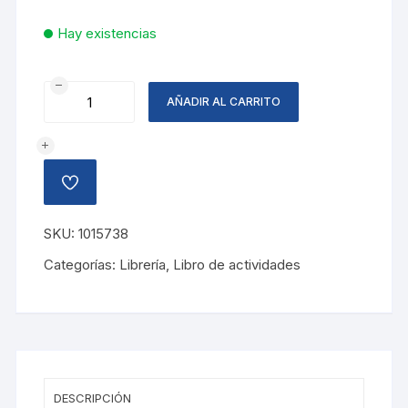
Hay existencias
LIBRO
AÑADIR AL CARRITO
PARA
COLOREAR
VAN
GOGH
AÑADIR
cantidad
A
LA
LISTA
SKU:
1015738
DE
DESEOS
Categorías:
Librería
,
Libro de actividades
DESCRIPCIÓN