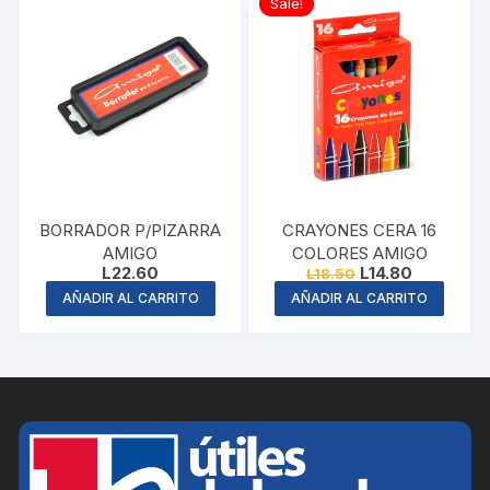
Sale!
BORRADOR P/PIZARRA
CRAYONES CERA 16
AMIGO
COLORES AMIGO
Original
Current
L
22.60
L
14.80
L
18.50
price
price
AÑADIR AL CARRITO
AÑADIR AL CARRITO
was:
is:
L18.50.
L14.80.