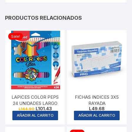
PRODUCTOS RELACIONADOS
Sale!
LAPICES COLOR PEPS
FICHAS INDICES 3X5
24 UNIDADES LARGO
RAYADA
Original
Current
L
101.43
L
49.68
L
144.90
price
price
AÑADIR AL CARRITO
AÑADIR AL CARRITO
was:
is:
L144.90.
L101.43.