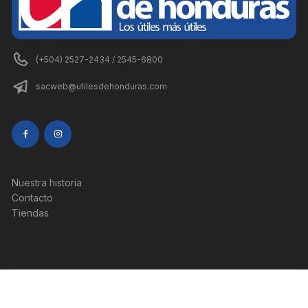
(+504) 2527-2434 / 2545-6800
sacweb@utilesdehonduras.com
Nuestra historia
Contacto
Tiendas