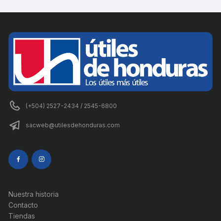
(+504) 2527-2434 / 2545-6800
sacweb@utilesdehonduras.com
Nuestra historia
Contacto
Tiendas