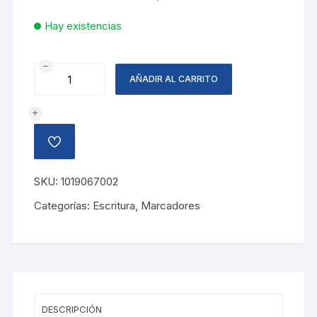
Hay existencias
MARCADOR
AÑADIR AL CARRITO
ACRILICO
VIVELO,
NEGRO
cantidad
AÑADIR
A
LA
LISTA
SKU:
1019067002
DE
DESEOS
Categorías:
Escritura
,
Marcadores
DESCRIPCIÓN