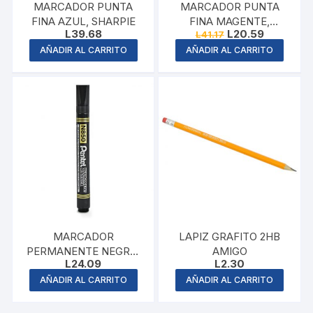
MARCADOR PUNTA
MARCADOR PUNTA
FINA AZUL, SHARPIE
FINA MAGENTE,
Original
Current
L
39.68
L
20.59
L
41.17
SHARPIE
price
price
AÑADIR AL CARRITO
AÑADIR AL CARRITO
was:
is:
L41.17.
L20.59.
MARCADOR
LAPIZ GRAFITO 2HB
PERMANENTE NEGRO,
AMIGO
L
24.09
L
2.30
MAPED
AÑADIR AL CARRITO
AÑADIR AL CARRITO